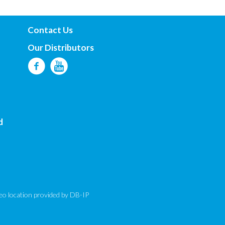
Contact Us
Our Distributors
d
eo location provided by
DB-IP