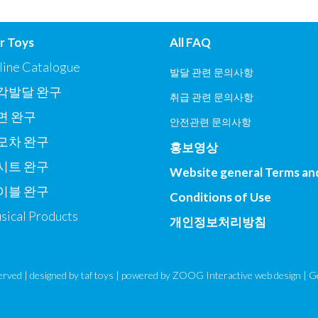
r Toys
All FAQ
line Catalogue
발달 관련 문의사항
각발달 완구
취급 관련 문의사항
면 완구
안전관련 문의사항
모차 완구
홍보영상
시트 완구
Website general Terms an
이블 완구
Conditions of Use
sical Products
개인정보처리방침
eserved | designed by
taf toys
| powered by ZOOG Interactive
web design
| G