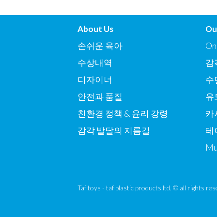
About Us
Ou
손쉬운 육아
On
수상내역
감
디자이너
수
안전과 품질
유
친환경 정책 & 윤리 강령
카
감각 발달의 지름길
테
Mu
Taf toys - taf plastic products ltd. © all rights r