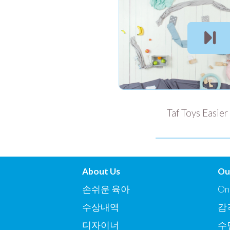
Taf Toys Easier
About Us
Ou
손쉬운 육아
On
수상내역
감
디자이너
수