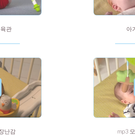
체육관
아
 장난감
mp3 