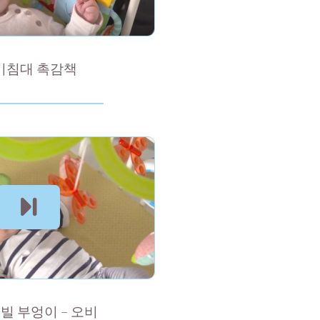
기침대 촉감책
모빌 부엉이 – 오비