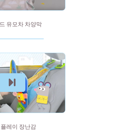
드 유모차 차양막
 플레이 장난감