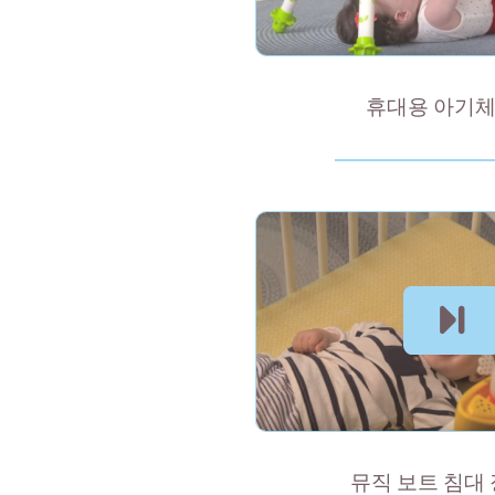
휴대용 아기
뮤직 보트 침대