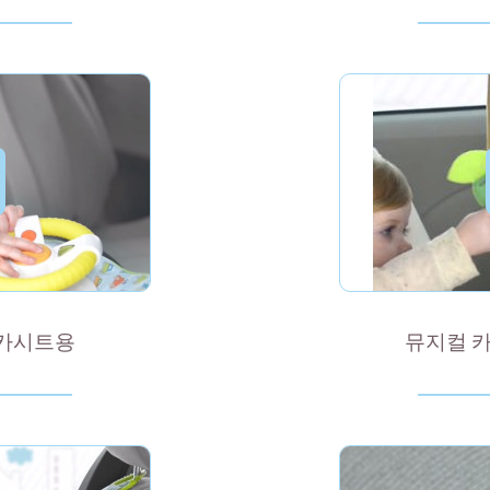
 카시트용
뮤지컬 카