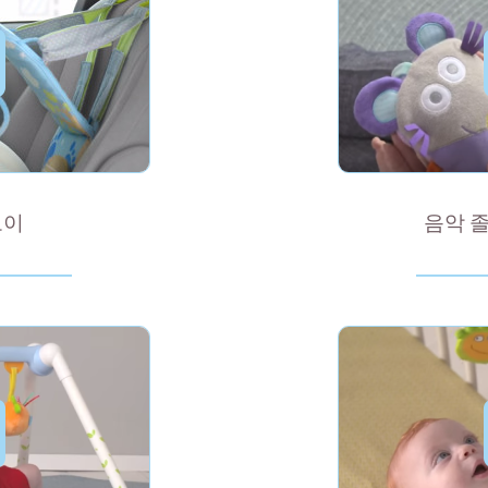
토이
음악 졸