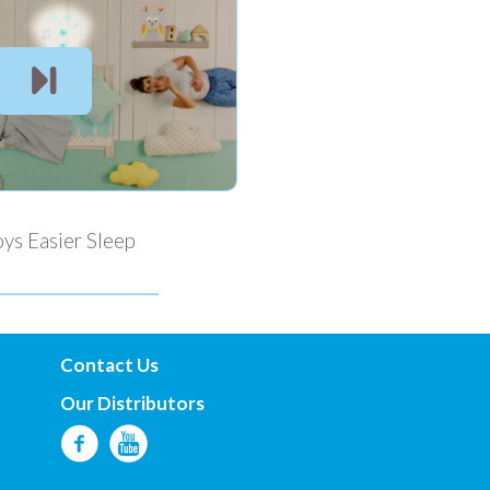
oys Easier Sleep
Contact Us
Our Distributors