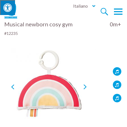
Italiano


Musical newborn cosy gym
0m+
#12235