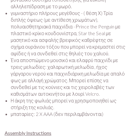
αλληλεπίδραση με το μωρό.
γυμναστήριο πλήρους μεγέθους - ( θέση Χ) Τρία
διπλής όψεως (με αντίθεση χρωμάτων),
πολυαισθητηριακά παιχνίδια - Ρrince the Penguin με
πλαστικό κρίκο κουδουνίστρα, Star the Seal με
μασητικό και ασφαλής βρεφικός καθρέφτης σε
σχήμα ουράνιου τόξου που μπορεί να κρεμαστεί στις
αψίδες ή να συνδεθεί στις θηλιές του χαλιού.
Ένα αποσπώμενο μουσικό και ελαφρύ παιχνίδι με
τρεις μελωδίες: χαλαρωτική μελωδία , ήχος
γάργαρου νερού και παιχνιδιάρικη μελωδία με απαλό
φως με αλλαγή χρώματος. Μπορεί επίσης να
συνδεθεί με τις κούνιες και τις χειρολαβές των
καθισμάτων αυτοκινήτου με λουρί Velcro.
Η άκρη της φωλιάς μπορεί να χρησιμοποιηθεί ως
στήριξη της κοιλιάς.
μπαταρίες: 2 X AAA (δεν περιλαμβάνονται)
Assembly Instructions