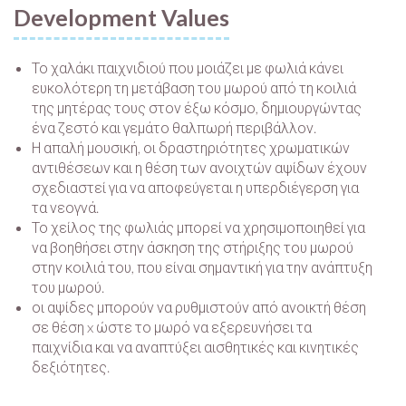
Development Values
Το χαλάκι παιχνιδιού που μοιάζει με φωλιά κάνει
ευκολότερη τη μετάβαση του μωρού από τη κοιλιά
της μητέρας τους στον έξω κόσμο, δημιουργώντας
ένα ζεστό και γεμάτο θαλπωρή περιβάλλον.
Η απαλή μουσική, οι δραστηριότητες χρωματικών
αντιθέσεων και η θέση των ανοιχτών αψίδων έχουν
σχεδιαστεί για να αποφεύγεται η υπερδιέγερση για
τα νεογνά.
Το χείλος της φωλιάς μπορεί να χρησιμοποιηθεί για
να βοηθήσει στην άσκηση της στήριξης του μωρού
στην κοιλιά του, που είναι σημαντική για την ανάπτυξη
του μωρού.
οι αψίδες μπορούν να ρυθμιστούν από ανοικτή θέση
σε θέση x ώστε το μωρό να εξερευνήσει τα
παιχνίδια και να αναπτύξει αισθητικές και κινητικές
δεξιότητες.