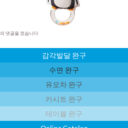
의 댓글을 껐습니다
감각발달 완구
수면 완구
유모차 완구
카시트 완구
테이블 완구