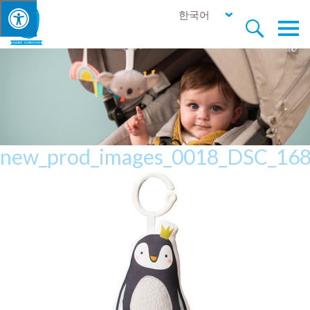
한국어


new_prod_images_0018_DSC_16