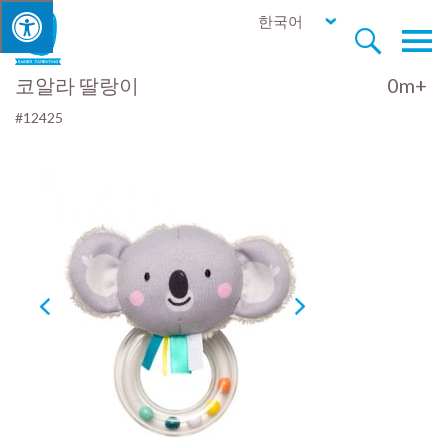
한국어


코알라 딸랑이
0m+
#12425