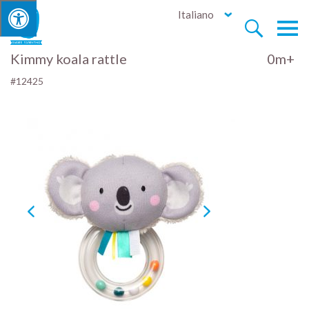
Italiano


Kimmy koala rattle
0m+
#12425