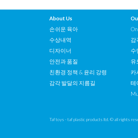
About Us
Ou
손쉬운 육아
On
수상내역
감
디자이너
수
안전과 품질
유
친환경 정책 & 윤리 강령
카
감각 발달의 지름길
테
Mu
Taf toys - taf plastic products ltd. © all rights r