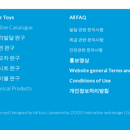
r Toys
All FAQ
line Catalogue
발달 관련 문의사항
각발달 완구
취급 관련 문의사항
면 완구
안전관련 문의사항
모차 완구
홍보영상
시트 완구
Website general Terms an
이블 완구
Conditions of Use
sical Products
개인정보처리방침
eserved | designed by
taf toys
| powered by ZOOG Interactive
web design
| G