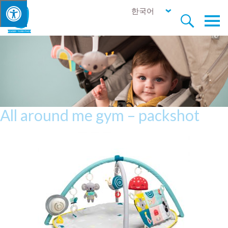
한국어


All around me gym – packshot