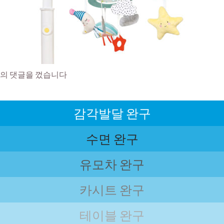
의 댓글을 껐습니다
감각발달 완구
수면 완구
유모차 완구
카시트 완구
테이블 완구