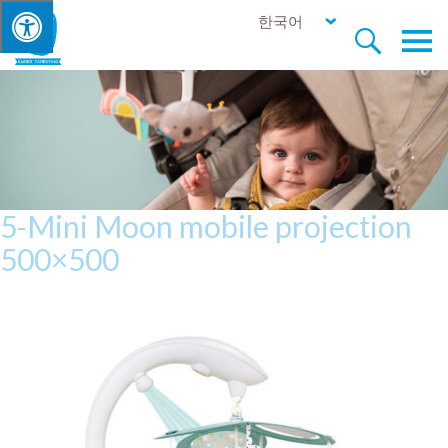
한국어


5-Mini Moon mobile projection
500×500