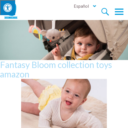
Español


Fantasy Bloom collection toys
amazon