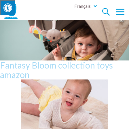
Français


Fantasy Bloom collection toys
amazon