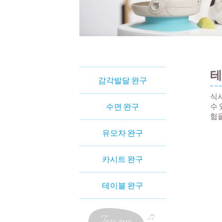
테
감각발달 완구
식사
수면 완구
수 
험을
유모차 완구
카시트 완구
테이블 완구