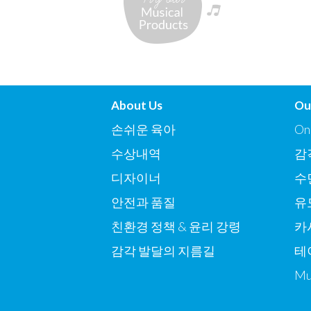
About Us
Ou
손쉬운 육아
On
수상내역
감
디자이너
수
안전과 품질
유
친환경 정책 & 윤리 강령
카
감각 발달의 지름길
테
Mu