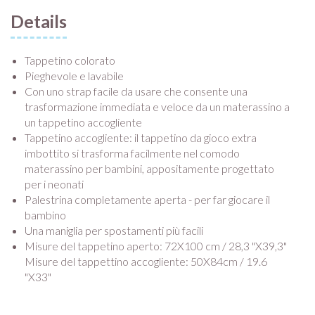
Details
Tappetino colorato
Pieghevole e lavabile
Con uno strap facile da usare che consente una
trasformazione immediata e veloce da un materassino a
un tappetino accogliente
Tappetino accogliente: il tappetino da gioco extra
imbottito si trasforma facilmente nel comodo
materassino per bambini, appositamente progettato
per i neonati
Palestrina completamente aperta - per far giocare il
bambino
Una maniglia per spostamenti più facili
Misure del tappetino aperto: 72X100 cm / 28,3 "X39,3"
Misure del tappettino accogliente: 50X84cm / 19.6
"X33"