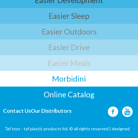
Easier Development
Easier Sleep
Easier Outdoors
Easier Drive
Easier Meals
Morbidini
Online Catalog
Contact Us
Our Distributors
Taf toys - taf plastic products ltd. © all rights reserved | designed