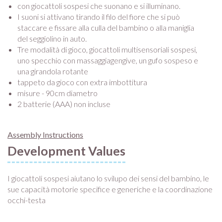
con giocattoli sospesi che suonano e si illuminano.
I suoni si attivano tirando il filo del fiore che si può
staccare e fissare alla culla del bambino o alla maniglia
del seggiolino in auto.
Tre modalità di gioco, giocattoli multisensoriali sospesi,
uno specchio con massaggiagengive, un gufo sospeso e
una girandola rotante
tappeto da gioco con extra imbottitura
misure - 90cm diametro
2 batterie (AAA) non incluse
Assembly Instructions
Development Values
I giocattoli sospesi aiutano lo svilupo dei sensi del bambino, le
sue capacità motorie specifice e generiche e la coordinazione
occhi-testa