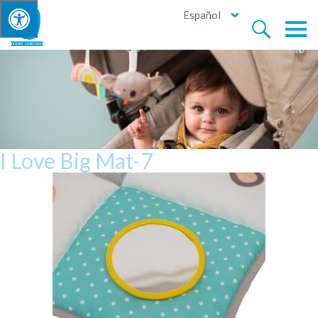
Español


I Love Big Mat-7