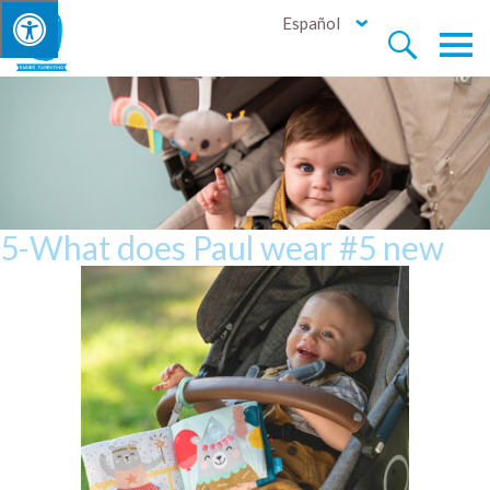
Español


5-What does Paul wear #5 new