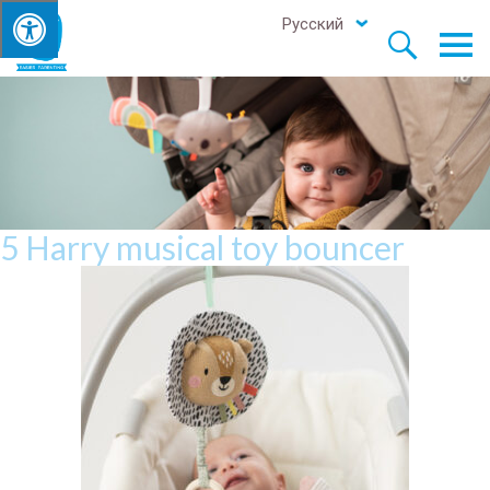
Русский


5 Harry musical toy bouncer