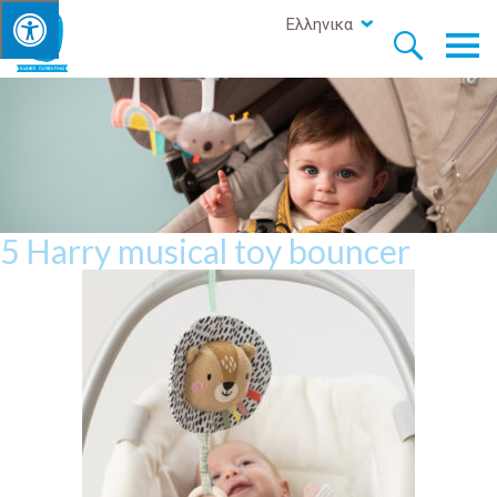
Ελληνικα


5 Harry musical toy bouncer