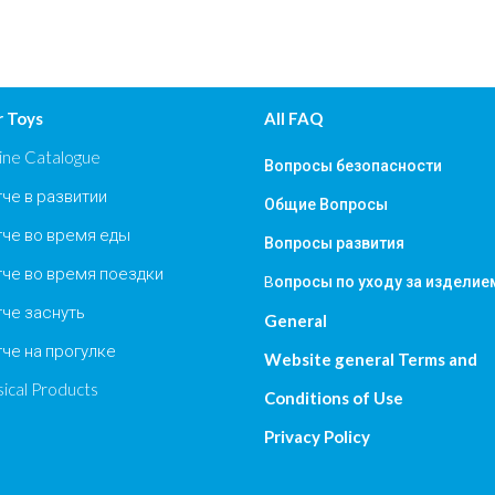
 Toys
All FAQ
ine Catalogue
Вопросы безопасности
че в развитии
Общие Вопросы
че во время еды
Вопросы развития
че во время поездки
Bопросы по уходу за изделие
че заснуть
General
че на прогулке
Website general Terms and
ical Products
Conditions of Use
Privacy Policy