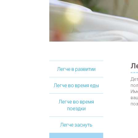
Ле
Легче в развитии
Дет
Легче во время еды
пол
Име
ваш
Легче во время
поз
поездки
Легче заснуть