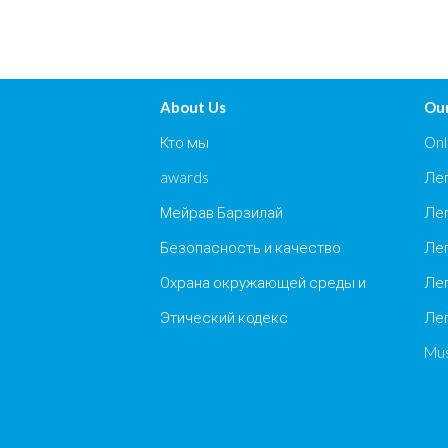
About Us
Our
Кто мы
Onl
awards
Лег
Мейрав Барзилай
Лег
Безопасность и качество
Лег
Охрана окружающей среды и
Лег
Этический кодекс
Лег
Mus