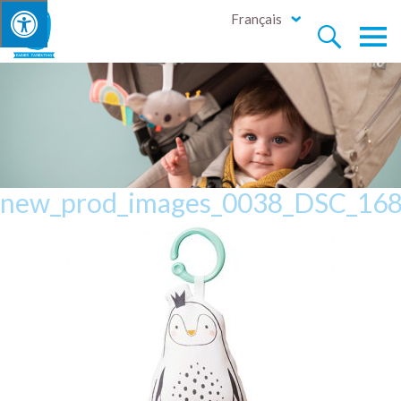
Français


new_prod_images_0038_DSC_16