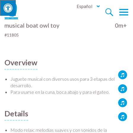
Español


musical boat owl toy
0m+
#11805
Overview
Juguete musical con diversos usos para 3 etapas del
desarrollo.
Para usarse en la cuna, boca abajo y para el gateo.
Details
Modo relax: melodías suaves y con sonidos de la