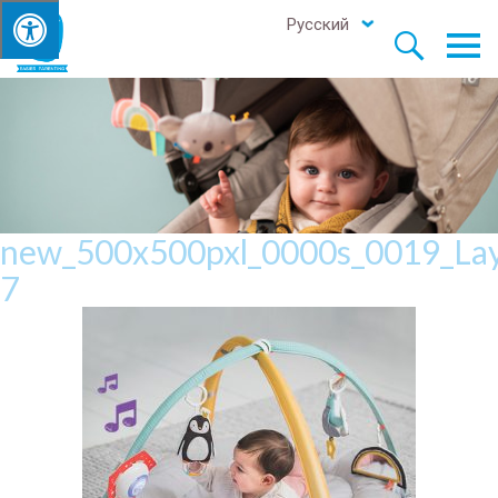
Русский


new_500x500pxl_0000s_0019_La
7