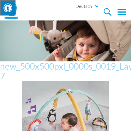
Deutsch


new_500x500pxl_0000s_0019_La
7