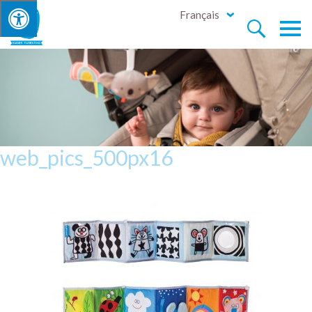
Français


web_pics_500px16