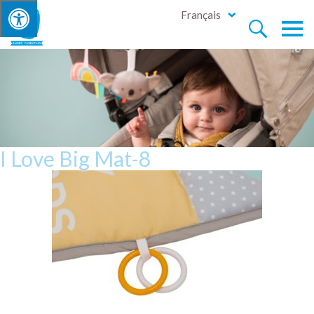
Français


I Love Big Mat-8