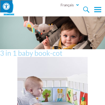
Français


3 in 1 baby book-cot