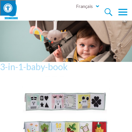
Français


3-in-1-baby-book