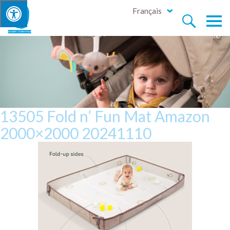
Français


13505 Fold n’ Fun Mat Amazon
2000×2000 20241110