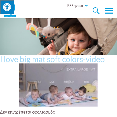
Ελληνικα


I love big mat soft colors-video
Δεν επιτρέπεται σχολιασμός