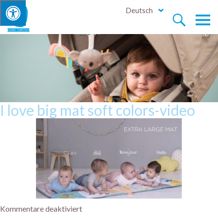
Deutsch


I love big mat soft colors-video
Kommentare deaktiviert