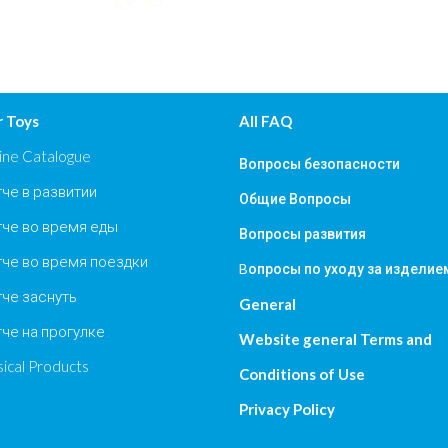
 Toys
All FAQ
ine Catalogue
Вопросы безопасности
че в развитии
Общие Вопросы
че во время еды
Вопросы развития
че во время поездки
Bопросы по уходу за изделие
че заснуть
General
че на прогулке
Website general Terms and
ical Products
Conditions of Use
Privacy Policy