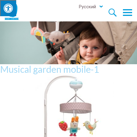
Русский


Musical garden mobile-1