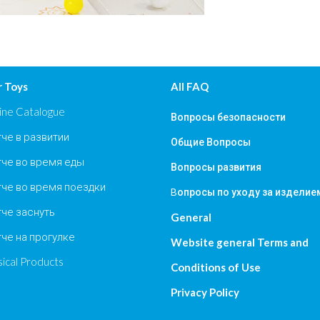
 Toys
All FAQ
ine Catalogue
Вопросы безопасности
че в развитии
Общие Вопросы
че во время еды
Вопросы развития
че во время поездки
Bопросы по уходу за изделие
че заснуть
General
че на прогулке
Website general Terms and
ical Products
Conditions of Use
Privacy Policy