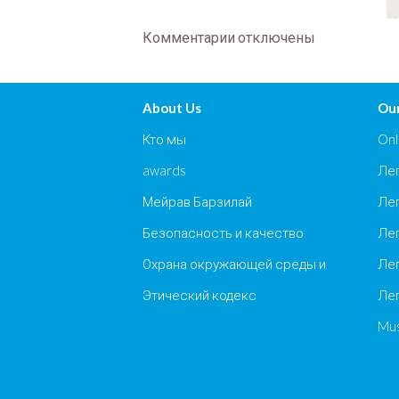
Комментарии
отключены
About Us
Our
Кто мы
Onl
awards
Лег
Мейрав Барзилай
Лег
Безопасность и качество
Лег
Охрана окружающей среды и
Лег
Этический кодекс
Лег
Mus