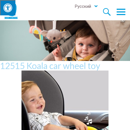
Русский


12515 Koala car wheel toy