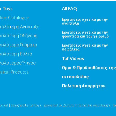
r Toys
All FAQ
line Catalogue
Ερωτήσεις σχετικά με την
ανάπτυξη
κολότερη Ανάπτυξη
Ερωτήσεις σχετικά με την
κολότερη Οδήγηση
φροντίδα και τον χειρισμό
κολότερα Γεύματα
Ερωτήσεις σχετικά με την
ασφάλεια
κολοτερη Βόλτα
Taf Videos
κολοτερος Ύπνος
Όροι & Προϋποθέσεις της
sical Products
ιστοσελίδας
Πολιτική Απορρήτου
eserved | designed by
taf toys
| powered by ZOOG Interactive
web design
| G