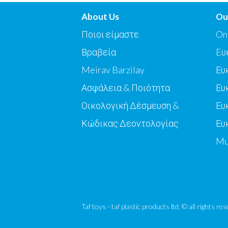
About Us
Ou
Ποιοι είμαστε
On
Βραβεία
Eυ
Meirav Barzilay
Ευ
Ασφάλεια & Ποιότητα
Ευ
Οικολογική Δέσμευση &
Ευ
Κώδικας Δεοντολογίας
Ευ
Mu
Taf toys - taf plastic products ltd. © all rights r