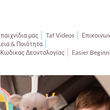
 παιχνίδια μας
Taf Videos
Επικοινων
εια & Ποιότητα
 Κώδικας Δεοντολογίας
Easier Beginn