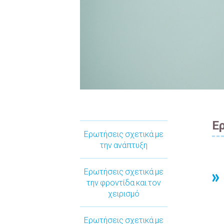
Ε
Ερωτήσεις σχετικά με
την ανάπτυξη
Ερωτήσεις σχετικά με
την φροντίδα και τον
χειρισμό
Ερωτήσεις σχετικά με