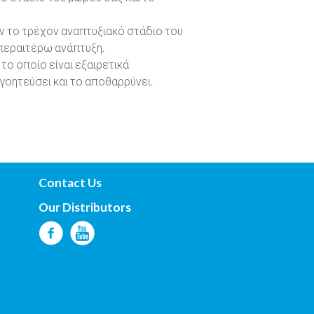
υν το τρέχον αναπτυξιακό στάδιο του
 περαιτέρω ανάπτυξη.
 το οποίο είναι εξαιρετικά
γοητεύσει και το αποθαρρύνει.
Contact Us
Our Distributors