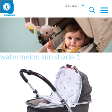
Deutsch


watermelon sun shade-1