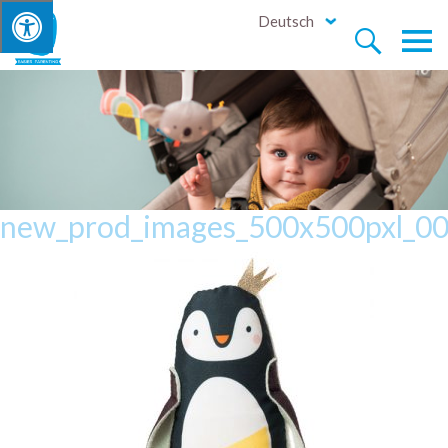
Deutsch


new_prod_images_500x500pxl_0