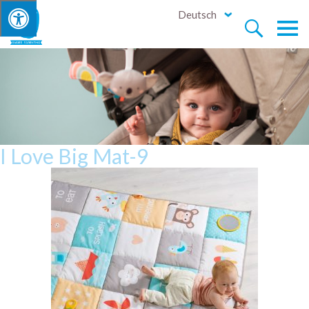
Deutsch


I Love Big Mat-9