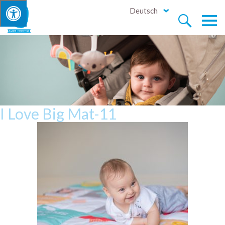
Deutsch


I Love Big Mat-11