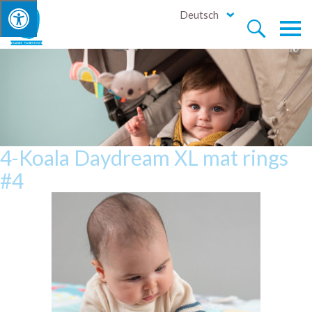
Deutsch


4-Koala Daydream XL mat rings
#4