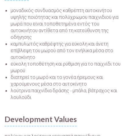
μοναδικός συνδυασμός καθρέπτη αυτοκινήτου
υψηλής ποιότητας και πολύχρωμου παιχνιδιού για
μωρά που είναι τοποθετημένα εντός του
αυτοκινήτου αντίθετα από τη κατεύθυνση της
οδήγησης
καμπυλωτός καθρέφτης για εύκολη και άνετη
επίβλεψη του μωρού από τον ενήλικα μέσα στο
αυτοκίνητο
εύκολη τοποθέτηση και ρύθμιση για το παιχνίδι του
μωρού
διατηρεί το μωρό και το γονέα ήρεμους και
χαρούμενους μέσα στο αυτοκίνητο
λούτρινα παιχνίδια δράσης - μπάλα, βάτραχος και
λουλούδι
Development Values
πολύχρωμα λούτρινα κρεμαστά παιχνίδια με