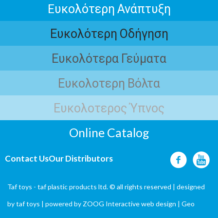
Eυκολότερη Ανάπτυξη
Ευκολότερη Οδήγηση
Ευκολότερα Γεύματα
Ευκολοτερη Βόλτα
Ευκολοτερος Ύπνος
Online Catalog
Contact Us
Our Distributors
Taf toys - taf plastic products ltd. © all rights reserved | designed
by
taf toys
| powered by ZOOG Interactive
web design
| Geo