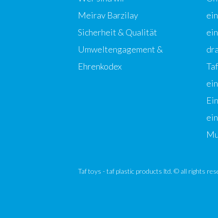
Meirav Barzilay
ei
Sicherheit & Qualität
ein
Umweltengagement &
dr
Ehrenkodex
Taf
ein
Ei
ei
Mu
Taf toys - taf plastic products ltd. © all rights r