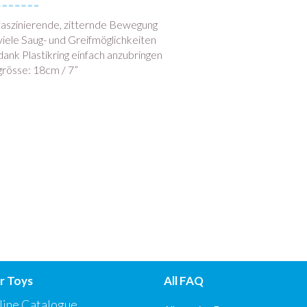
faszinierende, zitternde Bewegung
viele Saug- und Greifmöglichkeiten
dank Plastikring einfach anzubringen
grösse: 18cm / 7”
r Toys
All FAQ
line Catalogue