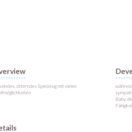
verview
Deve
selndes, zitterndes Spielzeug mit vielen
während
ifmöglichkeiten
sympath
Baby die
Fähigke
tails