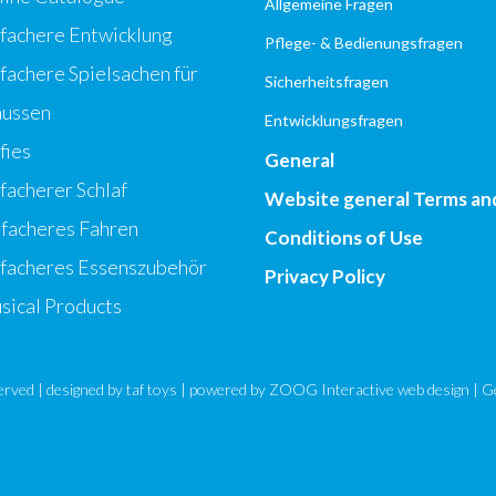
Allgemeine Fragen
nfachere Entwicklung
Pflege- & Bedienungsfragen
fachere Spielsachen für
Sicherheitsfragen
aussen
Entwicklungsfragen
fies
General
facherer Schlaf
Website general Terms an
nfacheres Fahren
Conditions of Use
nfacheres Essenszubehör
Privacy Policy
sical Products
eserved | designed by
taf toys
| powered by ZOOG Interactive
web design
| G