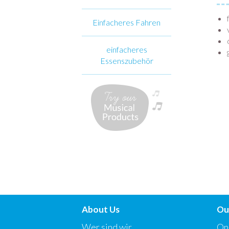
Einfacheres Fahren
einfacheres
Essenszubehör
About Us
Ou
Wer sind wir
On