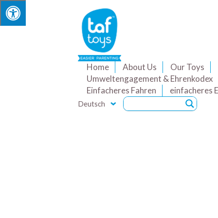
Home
About Us
Our Toys
Umweltengagement & Ehrenkodex
Einfacheres Fahren
einfacheres 
Deutsch