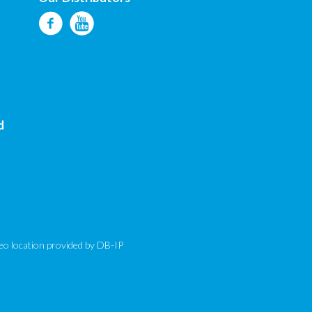
d
eo location provided by
DB-IP