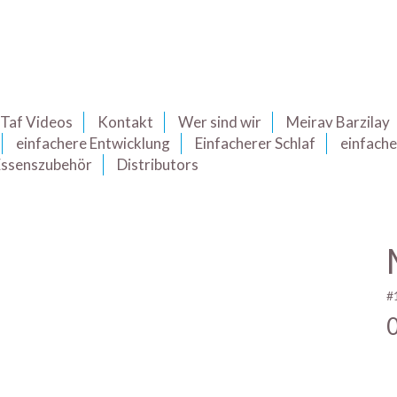
Taf Videos
Kontakt
Wer sind wir
Meirav Barzilay
einfachere Entwicklung
Einfacherer Schlaf
einfache
Essenszubehör
Distributors
#