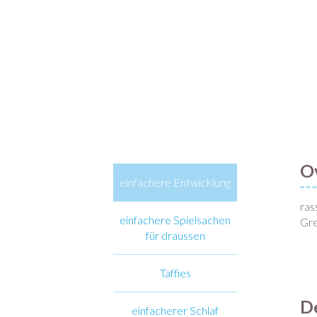
O
einfachere Entwicklung
ras
einfachere Spielsachen
Gre
für draussen
Taffies
De
einfacherer Schlaf